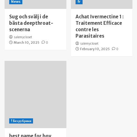
News
fr
Sug och svälj i de
Achat Ivermectine 1 :
bästa deepthroat-
Traitement Efficace
scenerna
contre les
Parasitaires
salemycloset
March 10, 2025
0
salemycloset
February 10, 2025
0
! Без рубрики
best name for boy