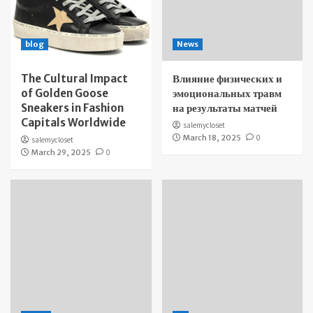
blog
News
The Cultural Impact
Влияние физических и
of Golden Goose
эмоциональных травм
Sneakers in Fashion
на результаты матчей
Capitals Worldwide
salemycloset
March 18, 2025
0
salemycloset
March 29, 2025
0