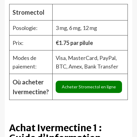
Stromectol
Posologie:
3 mg, 6 mg, 12 mg
Prix:
€1.75
par pilule
Modes de
Visa, MasterCard, PayPal,
paiement:
BTC, Amex, Bank Transfer
Où acheter
Acheter Stromectol en ligne
Ivermectine?
Achat Ivermectine 1 :