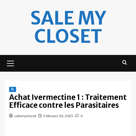
Skip
SALE MY
to
content
CLOSET
Primary
Menu
fr
Achat Ivermectine 1 : Traitement
Efficace contre les Parasitaires
salemycloset
February 10, 2025
0