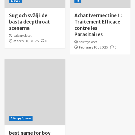
News
fr
Sug och svälj i de
Achat Ivermectine 1 :
bästa deepthroat-
Traitement Efficace
scenerna
contre les
Parasitaires
salemycloset
March 10, 2025
0
salemycloset
February 10, 2025
0
! Без рубрики
best name for boy