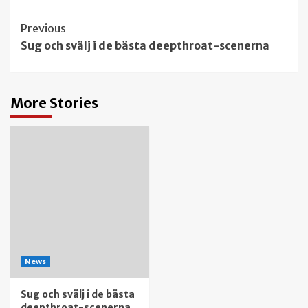
Continue
Previous
Sug och svälj i de bästa deepthroat-scenerna
Reading
More Stories
News
Sug och svälj i de bästa
deepthroat-scenerna