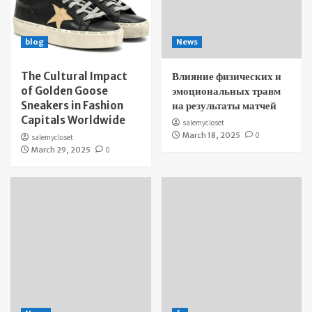
blog
News
The Cultural Impact
Влияние физических и
of Golden Goose
эмоциональных травм
Sneakers in Fashion
на результаты матчей
Capitals Worldwide
salemycloset
March 18, 2025
0
salemycloset
March 29, 2025
0