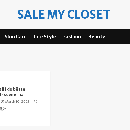
SALE MY CLOSET
Skin Care
Life Style
Fashion
Beauty
lj i de bästa
t-scenerna
March 10, 2025
0
海外