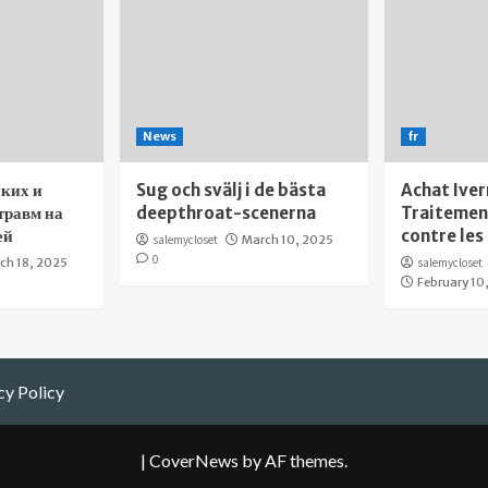
News
fr
ких и
Sug och svälj i de bästa
Achat Iver
травм на
deepthroat-scenerna
Traitement
ей
contre les
salemycloset
March 10, 2025
0
ch 18, 2025
salemycloset
February 10
cy Policy
|
CoverNews
by AF themes.