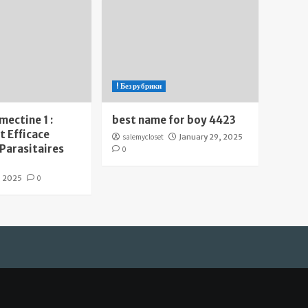
! Без рубрики
mectine 1 :
best name for boy 4423
 Efficace
salemycloset
January 29, 2025
 Parasitaires
0
, 2025
0