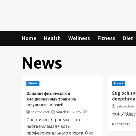
Skip
to
content
Home
Health
Wellness
Fitness
Diet
News
News
News
Влияние физических и
Sug och svä
эмоциональных травм на
deepthroa
результаты матчей
salemycloset
salemycloset
March 18, 2025
0
ポルノ映画 
Спортивные травмы — это
Read More
неотъемлемая часть
профессионального спорта. Они