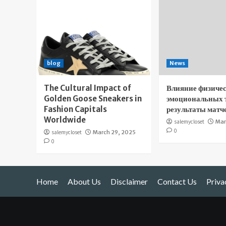
blog
News
The Cultural Impact of
Влияние физичес
Golden Goose Sneakers in
эмоциональных 
Fashion Capitals
результаты матч
Worldwide
salemycloset
Mar
0
salemycloset
March 29, 2025
0
Home
About Us
Disclaimer
Contact Us
Priva